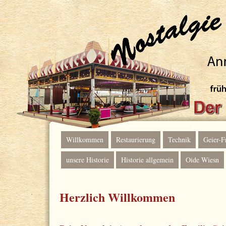
Willkommen
Restaurierung
Technik
Geier-F
unsere Historie
Historie allgemein
Oide Wiesn
Herzlich Willkommen